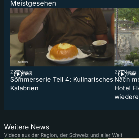
Meistgesehen
ZüriNews
ZüriNews
5 Min
3 Min
Sommerserie Teil 4: Kulinarisches
Nach me
Kalabrien
Hotel Fl
wiedere
Weitere News
Videos aus der Region, der Schweiz und aller Welt