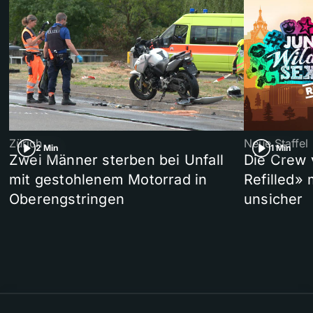
Zürich
Neue Staffel
2 Min
1 Min
Zwei Männer sterben bei Unfall
Die Crew 
mit gestohlenem Motorrad in
Refilled»
Oberengstringen
unsicher