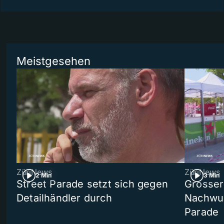
Meistgesehen
ZüriNews
ZüriNews
2 Min
3 Min
Street Parade setzt sich gegen
Grosser 
Detailhändler durch
Nachwuc
Parade