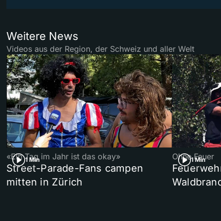
Weitere News
Videos aus der Region, der Schweiz und aller Welt
«Ein Tag im Jahr ist das okay»
Ohne Feuer
1 Min
1 Min
Street-Parade-Fans campen
Feuerwehr 
mitten in Zürich
Waldbrand