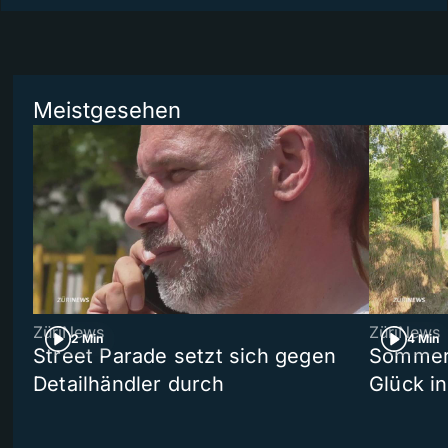
Meistgesehen
ZüriNews
ZüriNews
2 Min
4 Min
Street Parade setzt sich gegen
Sommers
Detailhändler durch
Glück i