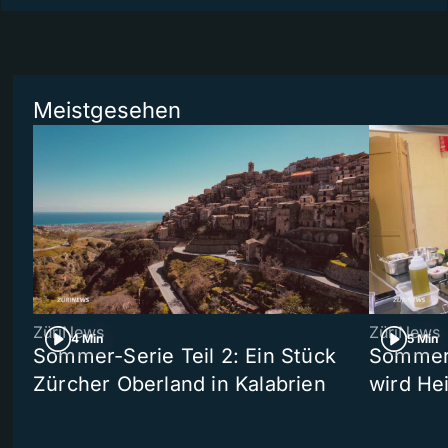
Meistgesehen
ZüriNews
ZüriNews
4 Min
5 Min
Sommer-Serie Teil 2: Ein Stück
Sommer-
Zürcher Oberland in Kalabrien
wird He