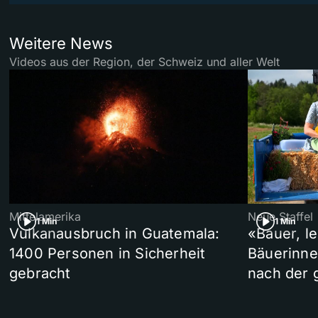
Weitere News
Videos aus der Region, der Schweiz und aller Welt
Mittelamerika
Neue Staffel
1 Min
1 Min
Vulkanausbruch in Guatemala:
«Bauer, l
1400 Personen in Sicherheit
Bäuerinne
gebracht
nach der 