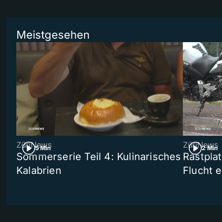
Meistgesehen
ZüriNews
ZüriNews
5 Min
2 Min
Sommerserie Teil 4: Kulinarisches
Rastpla
Kalabrien
Flucht e