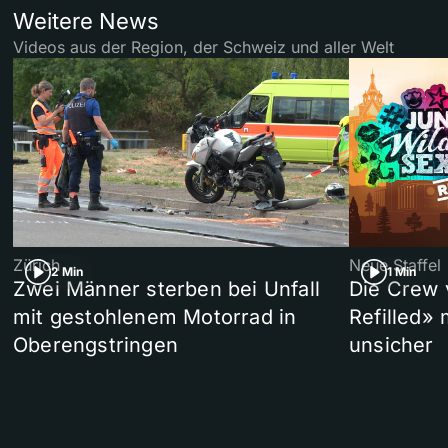
Weitere News
Videos aus der Region, der Schweiz und aller Welt
Zürich
Neue Staffel
2 Min
1 Min
Zwei Männer sterben bei Unfall
Die Crew 
mit gestohlenem Motorrad in
Refilled»
Oberengstringen
unsicher