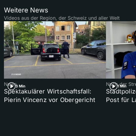
Weitere News
Videos aus der Region, der Schweiz und aller Welt
News
Nach der Str
3 Min
1 Min
Spektakulärer Wirtschaftsfall:
Stadtpoliz
Pierin Vincenz vor Obergericht
Post für 