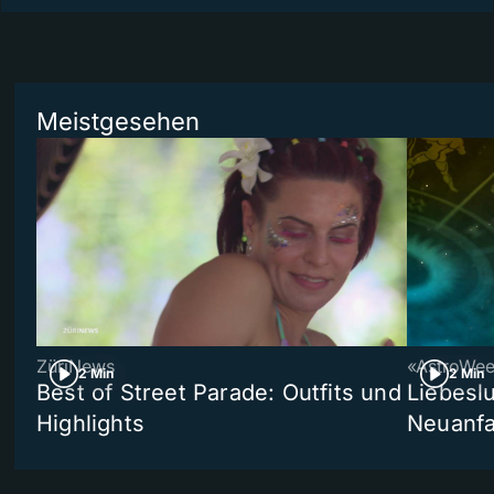
Meistgesehen
ZüriNews
«AstroWe
2 Min
2 Min
Best of Street Parade: Outfits und
Liebeslu
Highlights
Neuanf