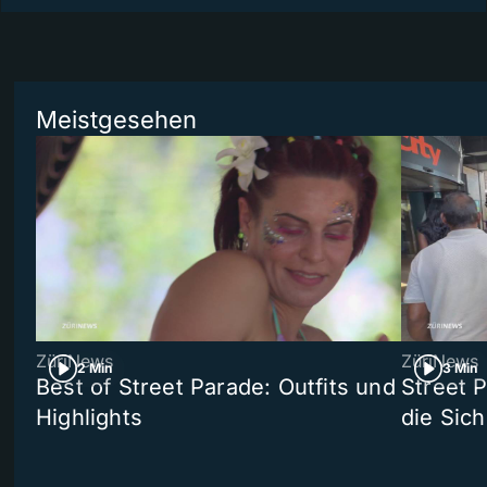
Meistgesehen
ZüriNews
ZüriNews
2 Min
3 Min
Best of Street Parade: Outfits und
Street 
Highlights
die Sich