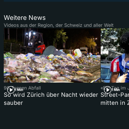
Weitere News
Videos aus der Region, der Schweiz und aller Welt
90 Tonnen Abfall
«Ein Tag im 
1 Min
1 Min
So wird Zürich über Nacht wieder
Street-P
sauber
mitten in 