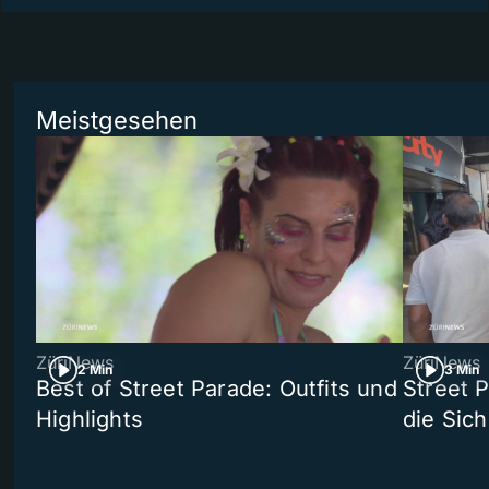
Meistgesehen
ZüriNews
ZüriNews
2 Min
3 Min
Best of Street Parade: Outfits und
Street 
Highlights
die Sich