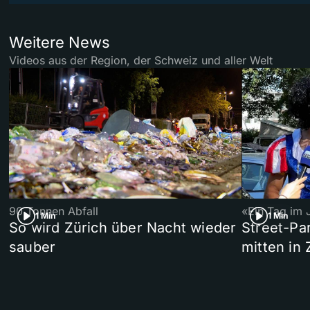
Weitere News
Videos aus der Region, der Schweiz und aller Welt
90 Tonnen Abfall
«Ein Tag im 
1 Min
1 Min
So wird Zürich über Nacht wieder
Street-P
sauber
mitten in 