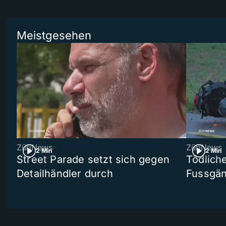
Meistgesehen
ZüriNews
ZüriNews
2 Min
2 Min
Street Parade setzt sich gegen
Tödlich
Detailhändler durch
Fussgän