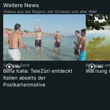
Weitere News
Videos aus der Region, der Schweiz und aller Welt
Sommer-Serie
Blaualgen en
4 Min
2 Min
Bella Italia: TeleZüri entdeckt
Warnung 
Italien abseits der
Postkartenmotive