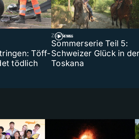
ZüriNews
4 Min
Sommerserie Teil 5:
ringen: Töff-
Schweizer Glück in de
et tödlich
Toskana