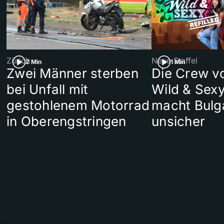
Zürich
Neue Staffel
2 Min
1 Min
Zwei Männer sterben
Die Crew v
bei Unfall mit
Wild & Sexy
gestohlenem Motorrad
macht Bulg
in Oberengstringen
unsicher