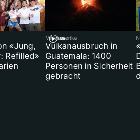
Mittelamerika
N
1 Min
on «Jung,
Vulkanausbruch in
«
: Refilled»
Guatemala: 1400
arien
Personen in Sicherheit
gebracht