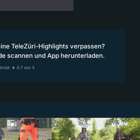
eine TeleZüri-Highlights verpassen?
de scannen und App herunterladen.
roid: ★ 4.7 von 5