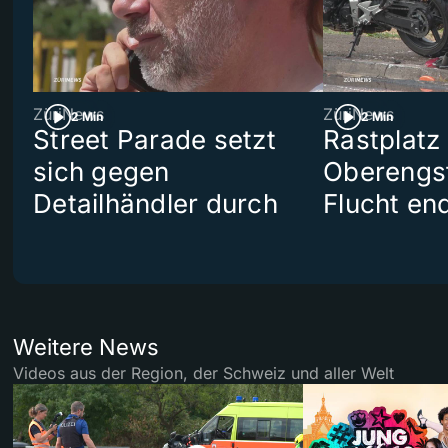
ZüriNews
ZüriNews
2 Min
2 Min
Street Parade setzt
Rastplatz
sich gegen
Oberengst
Detailhändler durch
Flucht end
Weitere News
Videos aus der Region, der Schweiz und aller Welt