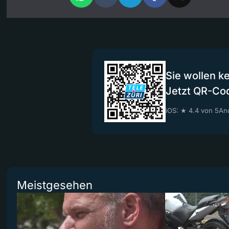
Sie wollen k
Jetzt QR-Co
iOS: ★ 4.4 von 5
And
Meistgesehen