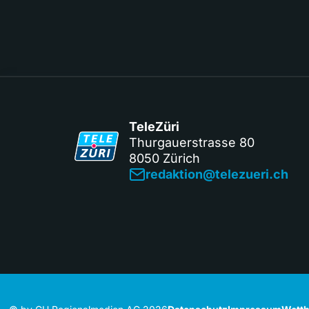
TeleZüri
Thurgauerstrasse 80
8050 Zürich
redaktion@telezueri.ch