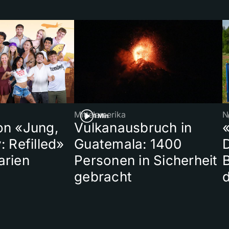
Mittelamerika
N
1 Min
on «Jung,
Vulkanausbruch in
«
: Refilled»
Guatemala: 1400
arien
Personen in Sicherheit
gebracht