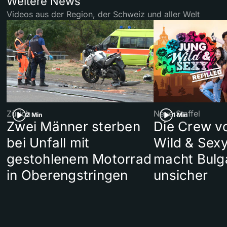
Weitere News
Videos aus der Region, der Schweiz und aller Welt
Zürich
Neue Staffel
2 Min
1 Min
Zwei Männer sterben
Die Crew v
bei Unfall mit
Wild & Sexy
gestohlenem Motorrad
macht Bulg
in Oberengstringen
unsicher