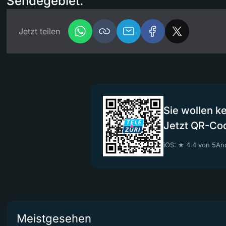
Sendegebiet.
Jetzt teilen
Sie wollen k
Jetzt QR-Co
iOS: ★ 4.4 von 5
And
Meistgesehen