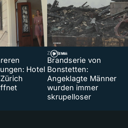
ZüriNews
3 Min
reren
Brandserie von
ungen: Hotel
Bonstetten:
 Zürich
Angeklagte Männer
ffnet
wurden immer
skrupelloser