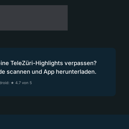
eine TeleZüri-Highlights verpassen?
de scannen und App herunterladen.
roid: ★ 4.7 von 5