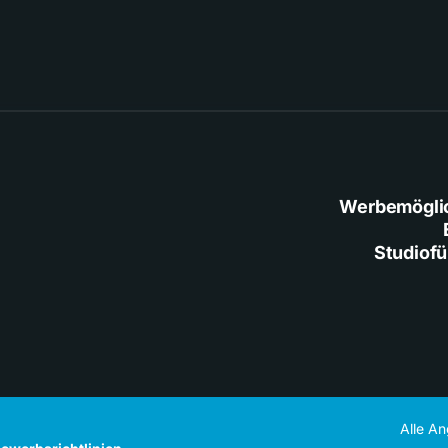
Werbemögli
Studiof
Alle A