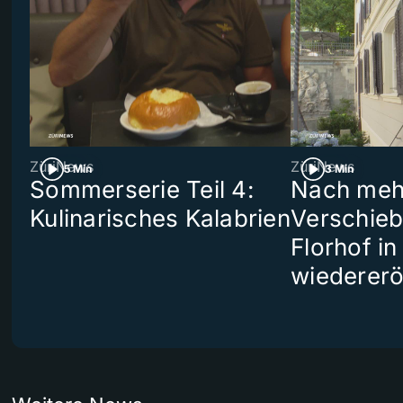
ZüriNews
ZüriNews
5 Min
3 Min
Sommerserie Teil 4:
Nach meh
Kulinarisches Kalabrien
Verschieb
Florhof in
wiedererö