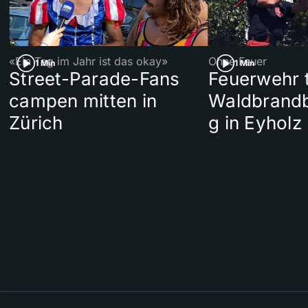
«Ein Tag im Jahr ist das okay»
Ohne Feuer
1 Min
1 Min
Street-Parade-Fans
Feuerwehr t
campen mitten in
Waldbrand
Zürich
g in Eyholz