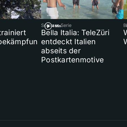
Sommer-Serie
B
4 Min
rainiert
Bella Italia: TeleZüri
bekämpfun
entdeckt Italien
abseits der
Postkartenmotive