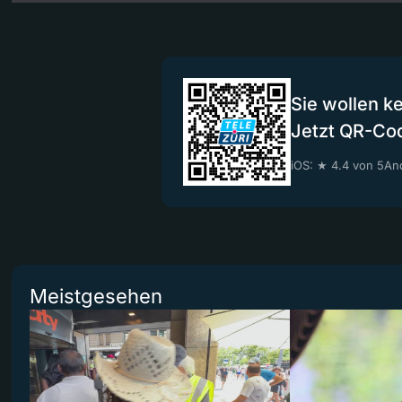
Sie wollen k
Jetzt QR-Co
iOS: ★ 4.4 von 5
And
Meistgesehen