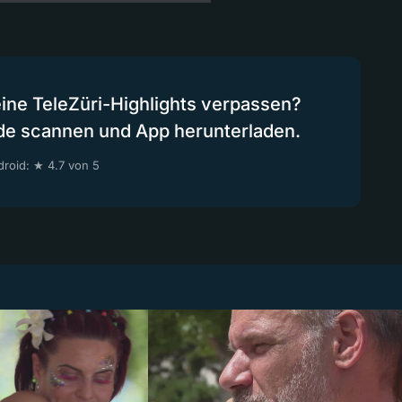
eine TeleZüri-Highlights verpassen?
de scannen und App herunterladen.
roid: ★ 4.7 von 5