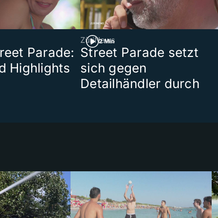
ZüriNews
2 Min
treet Parade:
Street Parade setzt
d Highlights
sich gegen
Detailhändler durch