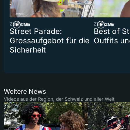
ZüriNews
ZüriNews
3 Min
2 Min
Street Parade:
Best of S
Grossaufgebot für die
Outfits un
Sicherheit
Weitere News
Videos aus der Region, der Schweiz und aller Welt