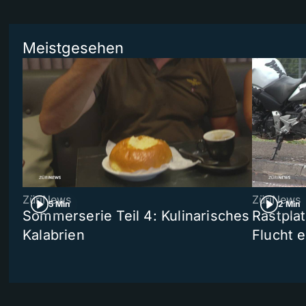
Meistgesehen
ZüriNews
ZüriNews
5 Min
2 Min
Sommerserie Teil 4: Kulinarisches
Rastpla
Kalabrien
Flucht e