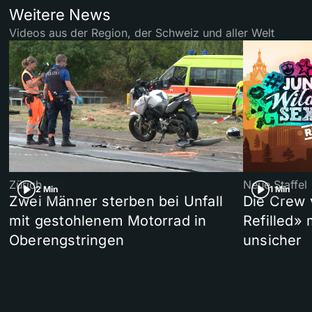
Weitere News
Videos aus der Region, der Schweiz und aller Welt
Zürich
Neue Staffel
2 Min
1 Min
Zwei Männer sterben bei Unfall
Die Crew 
mit gestohlenem Motorrad in
Refilled»
Oberengstringen
unsicher