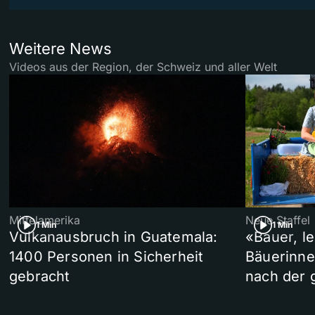
Weitere News
Videos aus der Region, der Schweiz und aller Welt
Mittelamerika
Neue Staffel
1 Min
1 Min
Vulkanausbruch in Guatemala:
«Bauer, l
1400 Personen in Sicherheit
Bäuerinne
gebracht
nach der 