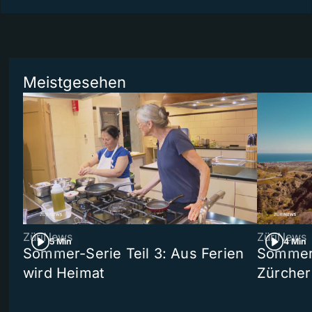
Meistgesehen
ZüriNews
ZüriNews
5 Min
4 Min
Sommer-Serie Teil 3: Aus Ferien
Sommer-
wird Heimat
Zürcher