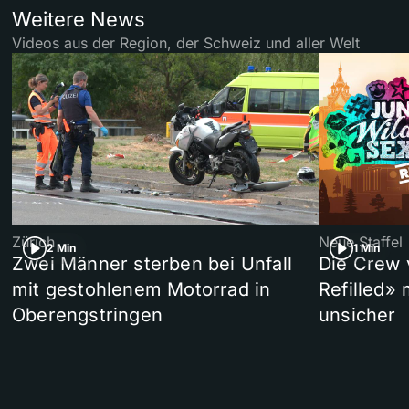
Weitere News
Videos aus der Region, der Schweiz und aller Welt
Zürich
Neue Staffel
2 Min
1 Min
Zwei Männer sterben bei Unfall
Die Crew 
mit gestohlenem Motorrad in
Refilled»
Oberengstringen
unsicher