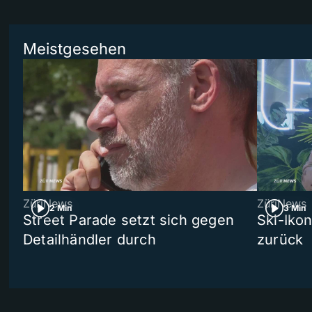
Meistgesehen
ZüriNews
ZüriNews
2 Min
3 Min
Street Parade setzt sich gegen
Ski-Ikon
Detailhändler durch
zurück