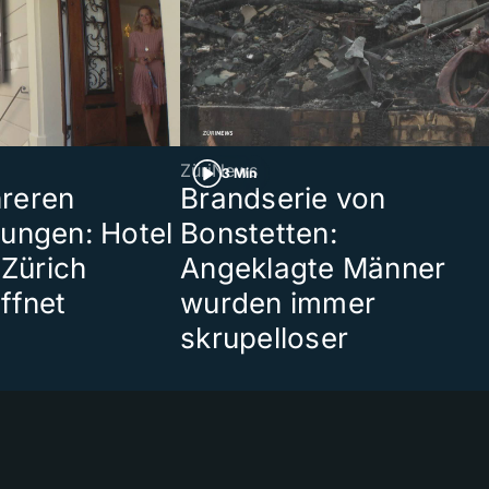
ZüriNews
3 Min
reren
Brandserie von
ungen: Hotel
Bonstetten:
 Zürich
Angeklagte Männer
ffnet
wurden immer
skrupelloser