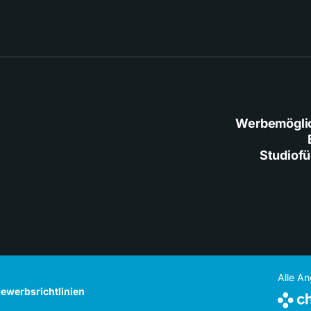
Werbemögli
Studiof
Alle A
ewerbsrichtlinien