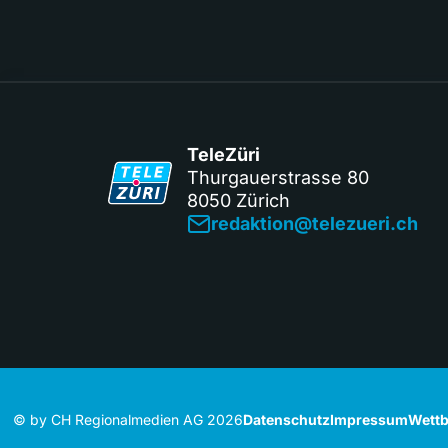
TeleZüri
Thurgauerstrasse 80
8050 Zürich
redaktion@telezueri.ch
© by CH Regionalmedien AG 2026
Datenschutz
Impressum
Wettb