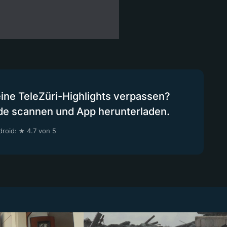
eine TeleZüri-Highlights verpassen?
de scannen und App herunterladen.
roid: ★ 4.7 von 5