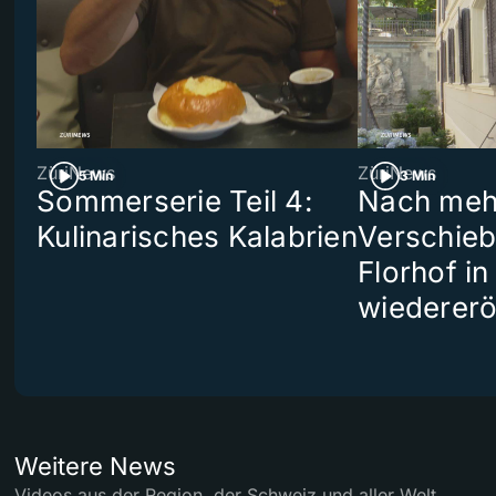
ZüriNews
ZüriNews
5 Min
3 Min
Sommerserie Teil 4:
Nach meh
Kulinarisches Kalabrien
Verschieb
Florhof in
wiedererö
Weitere News
Videos aus der Region, der Schweiz und aller Welt