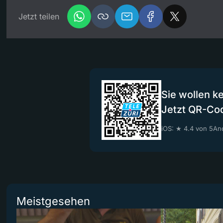
Jetzt teilen
Sie wollen k
Jetzt QR-Co
iOS: ★ 4.4 von 5
And
Meistgesehen