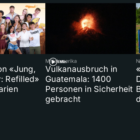
Mittelamerika
N
1 Min
on «Jung,
Vulkanausbruch in
«
: Refilled»
Guatemala: 1400
arien
Personen in Sicherheit
gebracht