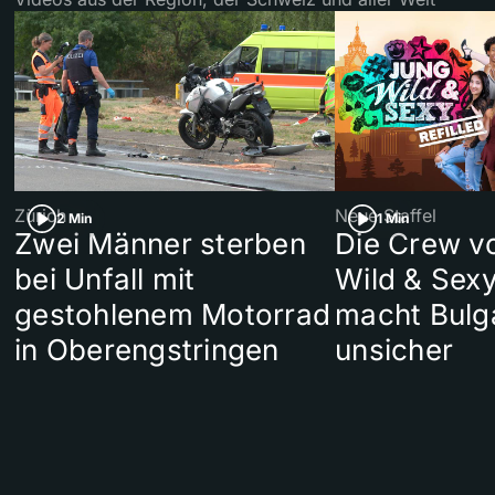
Zürich
Neue Staffel
2 Min
1 Min
Zwei Männer sterben
Die Crew v
bei Unfall mit
Wild & Sexy
gestohlenem Motorrad
macht Bulg
in Oberengstringen
unsicher