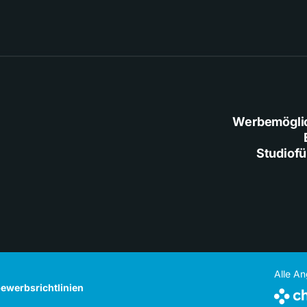
Werbemögli
Studiof
Alle A
ewerbsrichtlinien