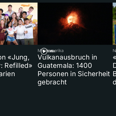
Mittelamerika
N
1 Min
on «Jung,
Vulkanausbruch in
«
: Refilled»
Guatemala: 1400
arien
Personen in Sicherheit
gebracht