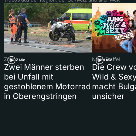
Zürich
Neue Staffel
2 Min
1 Min
Zwei Männer sterben
Die Crew v
bei Unfall mit
Wild & Sexy
gestohlenem Motorrad
macht Bulg
in Oberengstringen
unsicher