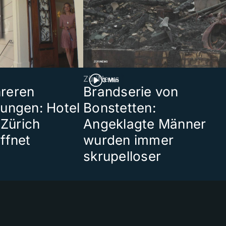
ZüriNews
3 Min
reren
Brandserie von
ungen: Hotel
Bonstetten:
 Zürich
Angeklagte Männer
ffnet
wurden immer
skrupelloser