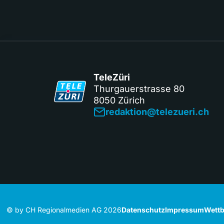
TeleZüri
Thurgauerstrasse 80
8050 Zürich
redaktion@telezueri.ch
© by CH Regionalmedien AG 2026
Datenschutz
Impressum
Wettb