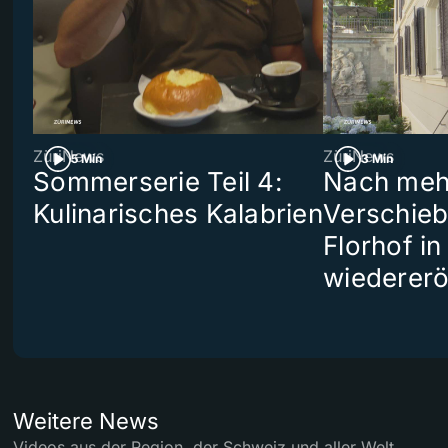
ZüriNews
ZüriNews
5 Min
3 Min
Sommerserie Teil 4:
Nach meh
Kulinarisches Kalabrien
Verschieb
Florhof in
wiedererö
Weitere News
Videos aus der Region, der Schweiz und aller Welt