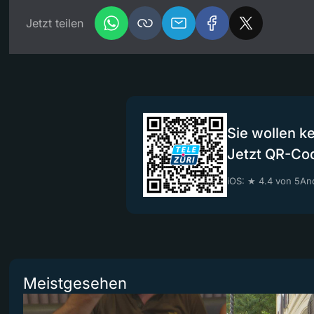
Jetzt teilen
Sie wollen k
Jetzt QR-Co
iOS: ★ 4.4 von 5
And
Meistgesehen