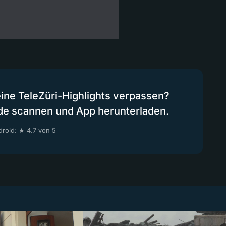
eine TeleZüri-Highlights verpassen?
de scannen und App herunterladen.
roid: ★ 4.7 von 5