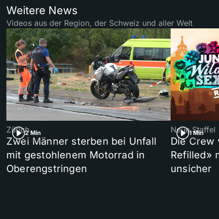
Weitere News
Videos aus der Region, der Schweiz und aller Welt
Zürich
Neue Staffel
2 Min
1 Min
Zwei Männer sterben bei Unfall
Die Crew 
mit gestohlenem Motorrad in
Refilled»
Oberengstringen
unsicher