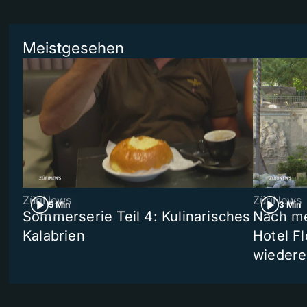
Meistgesehen
ZüriNews
ZüriNews
5 Min
3 Min
Sommerserie Teil 4: Kulinarisches
Nach me
Kalabrien
Hotel Fl
wiedere