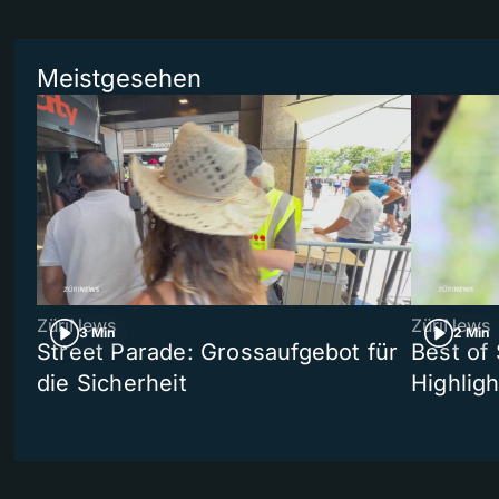
Meistgesehen
ZüriNews
ZüriNews
3 Min
2 Min
Street Parade: Grossaufgebot für
Best of 
die Sicherheit
Highligh