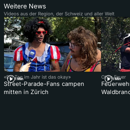
Weitere News
Videos aus der Region, der Schweiz und aller Welt
«Ein Tag im Jahr ist das okay»
Ohne Feuer
1 Min
1 Min
Street-Parade-Fans campen
Feuerwehr 
mitten in Zürich
Waldbrand