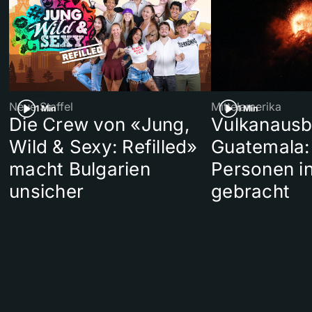
Neue Staffel
Mittelamerika
1 Min
1 Min
Die Crew von «Jung,
Vulkanausb
Wild & Sexy: Refilled»
Guatemala:
macht Bulgarien
Personen in
unsicher
gebracht