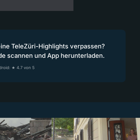
eine TeleZüri-Highlights verpassen?
de scannen und App herunterladen.
roid: ★ 4.7 von 5