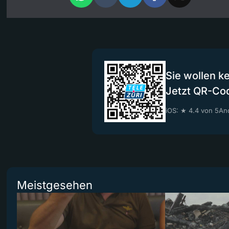
Sie wollen k
Jetzt QR-Co
iOS: ★ 4.4 von 5
And
Meistgesehen