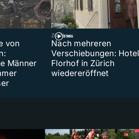
ZüriNews
3 Min
e von
Nach mehreren
n:
Verschiebungen: Hote
te Männer
Florhof in Zürich
mmer
wiedereröffnet
ser