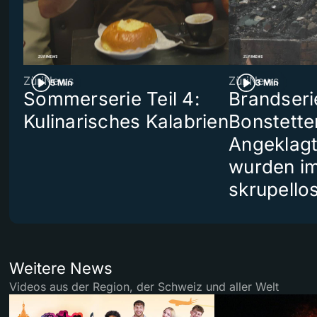
ZüriNews
ZüriNews
5 Min
3 Min
Sommerserie Teil 4:
Brandseri
Kulinarisches Kalabrien
Bonstette
Angeklag
wurden i
skrupello
Weitere News
Videos aus der Region, der Schweiz und aller Welt