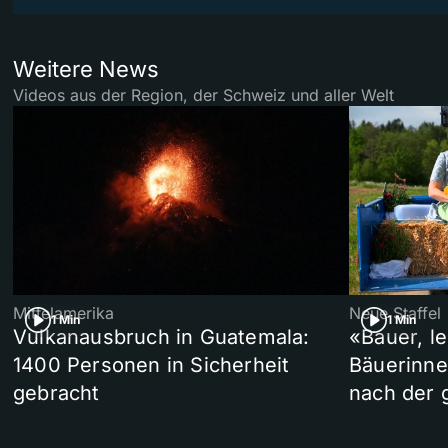
Weitere News
Videos aus der Region, der Schweiz und aller Welt
Mittelamerika
Neue Staffel
1 Min
1 Min
Vulkanausbruch in Guatemala:
«Bauer, l
1400 Personen in Sicherheit
Bäuerinne
gebracht
nach der 