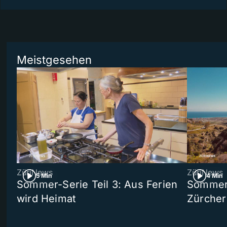
Meistgesehen
ZüriNews
ZüriNews
5 Min
4 Min
Sommer-Serie Teil 3: Aus Ferien
Sommer-
wird Heimat
Zürcher