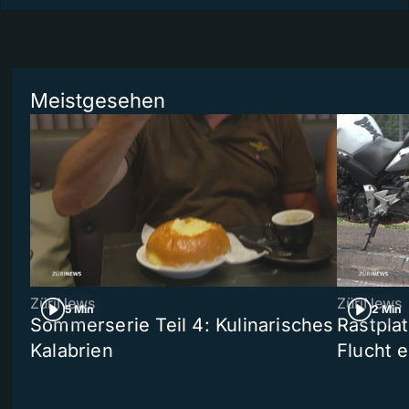
Meistgesehen
ZüriNews
ZüriNews
5 Min
2 Min
Sommerserie Teil 4: Kulinarisches
Rastpla
Kalabrien
Flucht e