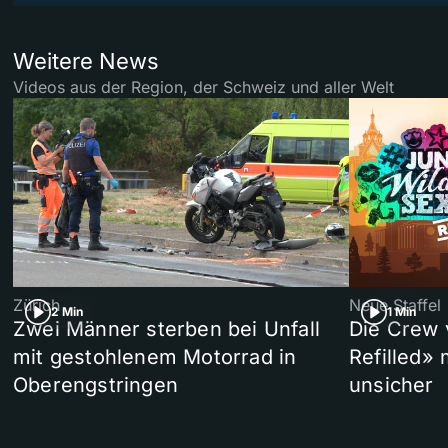
Weitere News
Videos aus der Region, der Schweiz und aller Welt
Zürich
Neue Staffel
2 Min
1 Min
Zwei Männer sterben bei Unfall
Die Crew 
mit gestohlenem Motorrad in
Refilled»
Oberengstringen
unsicher