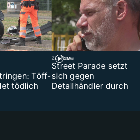
ZüriNews
2 Min
Street Parade setzt
ringen: Töff-
sich gegen
et tödlich
Detailhändler durch