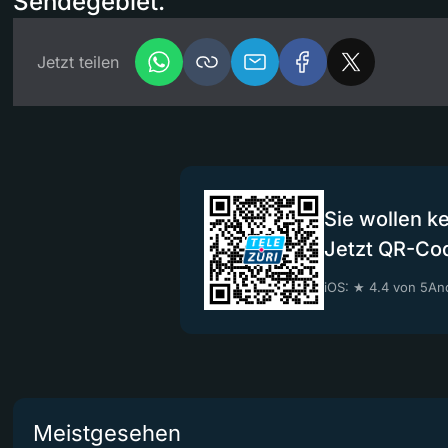
Sendegebiet.
Jetzt teilen
Sie wollen k
Jetzt QR-Co
iOS: ★ 4.4 von 5
And
Meistgesehen