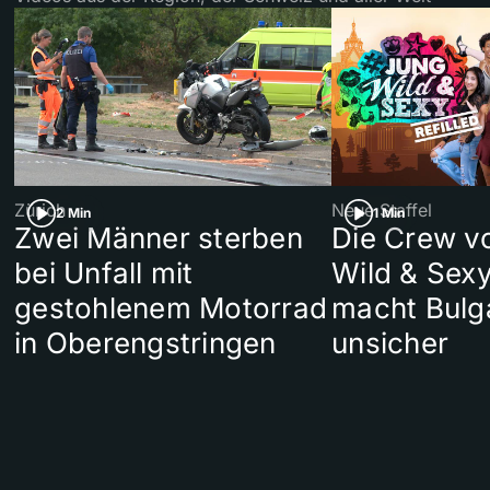
Zürich
Neue Staffel
2 Min
1 Min
Zwei Männer sterben
Die Crew v
bei Unfall mit
Wild & Sexy
gestohlenem Motorrad
macht Bulg
in Oberengstringen
unsicher