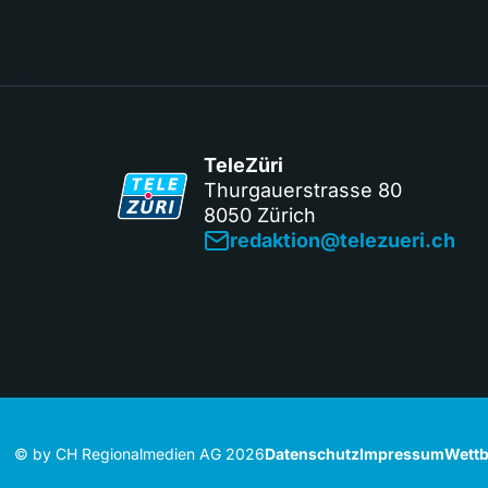
TeleZüri
Thurgauerstrasse 80
8050 Zürich
redaktion@telezueri.ch
© by CH Regionalmedien AG 2026
Datenschutz
Impressum
Wettb