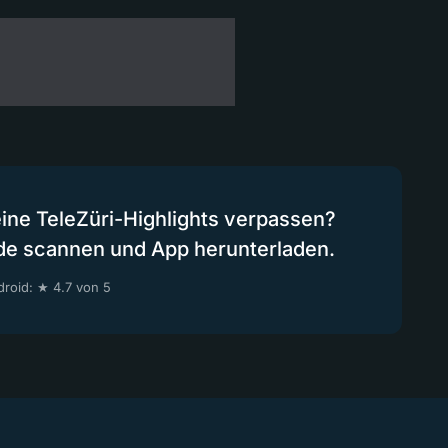
eine TeleZüri-Highlights verpassen?
de scannen und App herunterladen.
roid: ★ 4.7 von 5