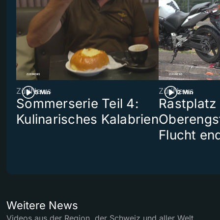
ZüriNews
ZüriNews
5 Min
2 Min
Sommerserie Teil 4:
Rastplatz
Kulinarisches Kalabrien
Oberengst
Flucht end
Weitere News
Videos aus der Region, der Schweiz und aller Welt