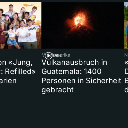
Mittelamerika
N
1 Min
on «Jung,
Vulkanausbruch in
«
: Refilled»
Guatemala: 1400
arien
Personen in Sicherheit
gebracht