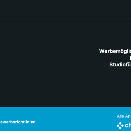
Werbemögli
Studiof
Alle A
ewerbsrichtlinien