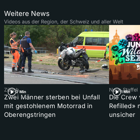
Weitere News
Videos aus der Region, der Schweiz und aller Welt
Zürich
Neue Staffel
2 Min
1 Min
Zwei Männer sterben bei Unfall
Die Crew 
mit gestohlenem Motorrad in
Refilled»
Oberengstringen
unsicher