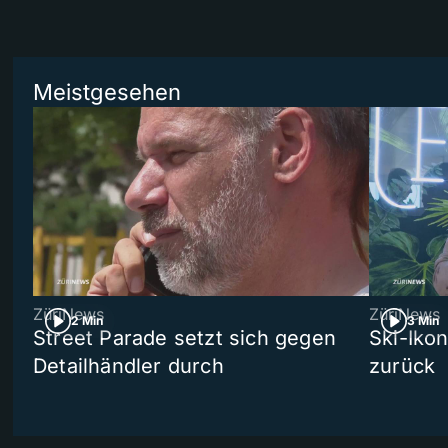
Meistgesehen
ZüriNews
ZüriNews
2 Min
3 Min
Street Parade setzt sich gegen
Ski-Ikon
Detailhändler durch
zurück