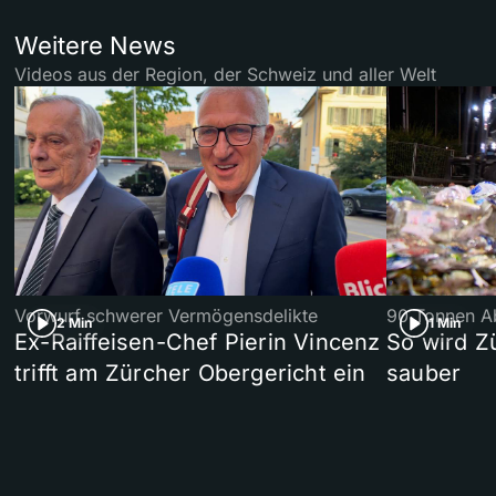
Weitere News
Videos aus der Region, der Schweiz und aller Welt
Vorwurf schwerer Vermögensdelikte
90 Tonnen Ab
2 Min
1 Min
Ex-Raiffeisen-Chef Pierin Vincenz
So wird Z
trifft am Zürcher Obergericht ein
sauber