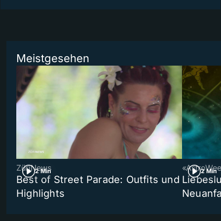
Meistgesehen
ZüriNews
«AstroWe
2 Min
2 Min
Best of Street Parade: Outfits und
Liebeslu
Highlights
Neuanf