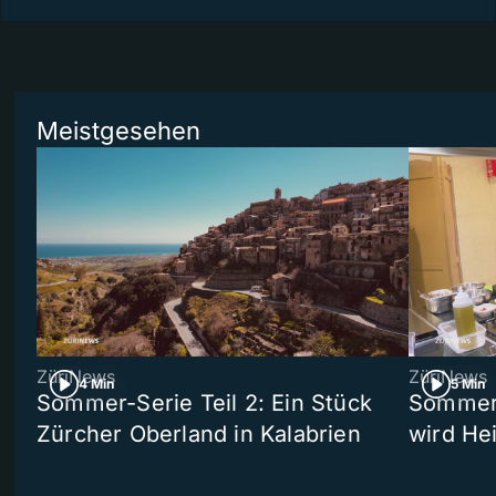
Meistgesehen
ZüriNews
ZüriNews
4 Min
5 Min
Sommer-Serie Teil 2: Ein Stück
Sommer-
Zürcher Oberland in Kalabrien
wird He