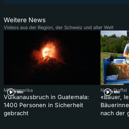
Weitere News
Videos aus der Region, der Schweiz und aller Welt
Mittelamerika
Neue Staffel
1 Min
1 Min
Vulkanausbruch in Guatemala:
«Bauer, l
1400 Personen in Sicherheit
Bäuerinne
gebracht
nach der 