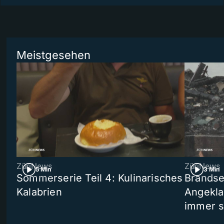
Meistgesehen
ZüriNews
ZüriNews
5 Min
3 Min
Sommerserie Teil 4: Kulinarisches
Brandse
Kalabrien
Angekla
immer s