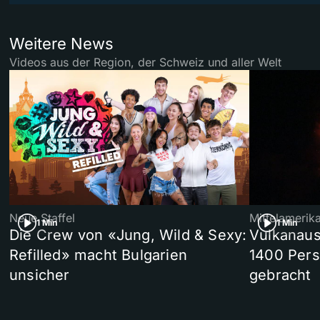
Weitere News
Videos aus der Region, der Schweiz und aller Welt
Neue Staffel
Mittelamerik
1 Min
1 Min
Die Crew von «Jung, Wild & Sexy:
Vulkanaus
Refilled» macht Bulgarien
1400 Pers
unsicher
gebracht