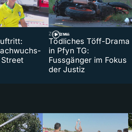
ZüriNews
2 Min
ftritt:
Tödliches Töff-Drama
Nachwuchs-
in Pfyn TG:
 Street
Fussgänger im Fokus
der Justiz