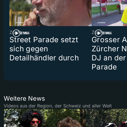
ZüriNews
ZüriNews
2 Min
3 Min
Street Parade setzt
Grosser Au
sich gegen
Zürcher 
Detailhändler durch
DJ an der
Parade
Weitere News
Videos aus der Region, der Schweiz und aller Welt