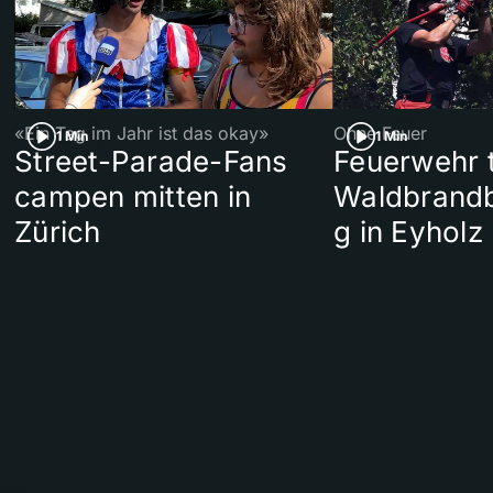
«Ein Tag im Jahr ist das okay»
Ohne Feuer
1 Min
1 Min
Street-Parade-Fans
Feuerwehr t
campen mitten in
Waldbrand
Zürich
g in Eyholz