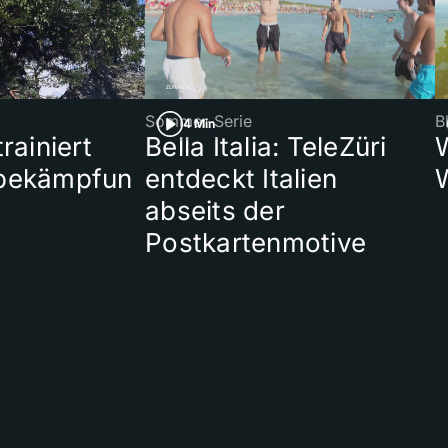
Sommer-Serie
B
4 Min
rainiert
Bella Italia: TeleZüri
bekämpfun
entdeckt Italien
abseits der
Postkartenmotive