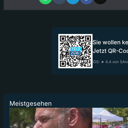
Sie wollen k
Jetzt QR-Co
iOS: ★ 4.4 von 5
And
Meistgesehen