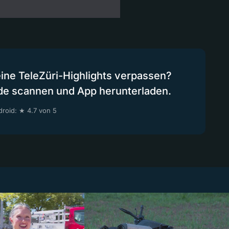
eine TeleZüri-Highlights verpassen?
de scannen und App herunterladen.
roid: ★ 4.7 von 5