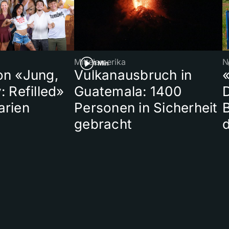
Mittelamerika
N
1 Min
on «Jung,
Vulkanausbruch in
«
: Refilled»
Guatemala: 1400
arien
Personen in Sicherheit
gebracht