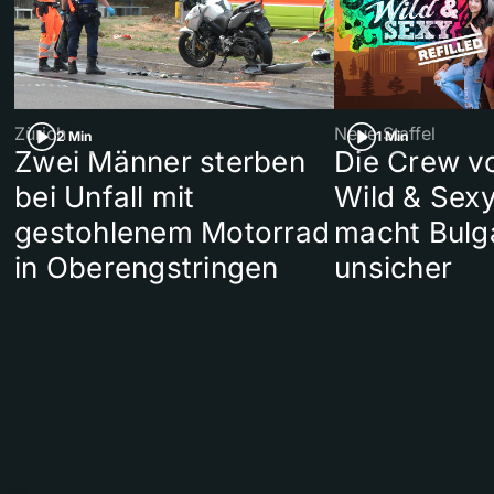
Zürich
Neue Staffel
2 Min
1 Min
Zwei Männer sterben
Die Crew v
bei Unfall mit
Wild & Sexy
gestohlenem Motorrad
macht Bulg
in Oberengstringen
unsicher