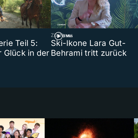
ZüriNews
3 Min
ie Teil 5:
Ski-Ikone Lara Gut-
 Glück in der
Behrami tritt zurück