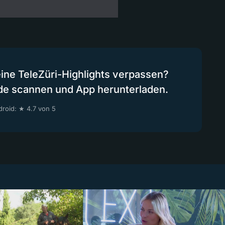
eine TeleZüri-Highlights verpassen?
de scannen und App herunterladen.
roid: ★ 4.7 von 5