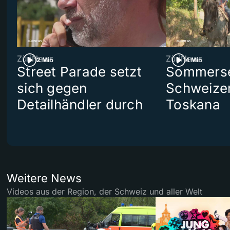
ZüriNews
ZüriNews
2 Min
4 Min
Street Parade setzt
Sommerser
sich gegen
Schweizer
Detailhändler durch
Toskana
Weitere News
Videos aus der Region, der Schweiz und aller Welt