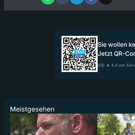
Sie wollen k
Jetzt QR-Co
iOS: ★ 4.4 von 5
And
Meistgesehen