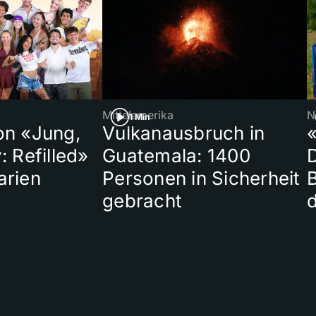
Mittelamerika
N
1 Min
on «Jung,
Vulkanausbruch in
«
: Refilled»
Guatemala: 1400
arien
Personen in Sicherheit
gebracht