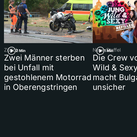
Zürich
Neue Staffel
2 Min
1 Min
Zwei Männer sterben
Die Crew v
bei Unfall mit
Wild & Sexy
gestohlenem Motorrad
macht Bulg
in Oberengstringen
unsicher