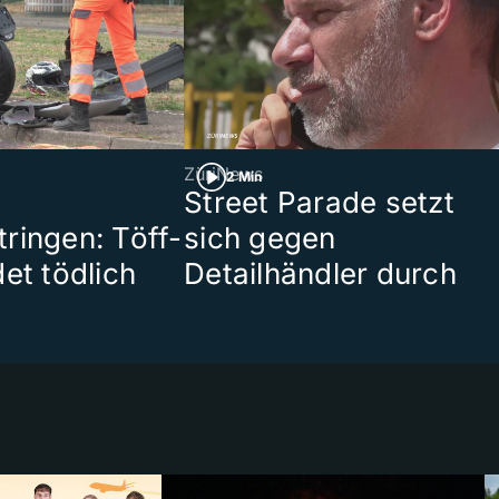
ZüriNews
2 Min
Street Parade setzt
ringen: Töff-
sich gegen
et tödlich
Detailhändler durch