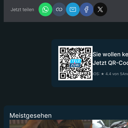
Jetzt teilen
Sie wollen k
Jetzt QR-Co
iOS: ★ 4.4 von 5
And
Meistgesehen