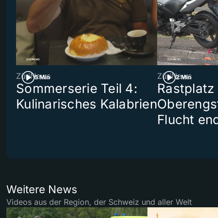
ZüriNews
ZüriNews
5 Min
2 Min
Sommerserie Teil 4:
Rastplatz
Kulinarisches Kalabrien
Oberengst
Flucht end
Weitere News
Videos aus der Region, der Schweiz und aller Welt