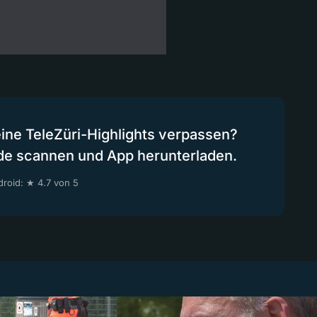
eine TeleZüri-Highlights verpassen?
de scannen und App herunterladen.
roid: ★ 4.7 von 5