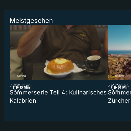
Meistgesehen
ZüriNews
ZüriNews
5 Min
4 Min
Sommerserie Teil 4: Kulinarisches
Sommer-
Kalabrien
Zürcher