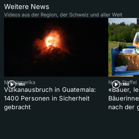
Weitere News
Videos aus der Region, der Schweiz und aller Welt
Mittelamerika
Neue Staffel
1 Min
1 Min
Vulkanausbruch in Guatemala:
«Bauer, l
1400 Personen in Sicherheit
Bäuerinne
gebracht
nach der 