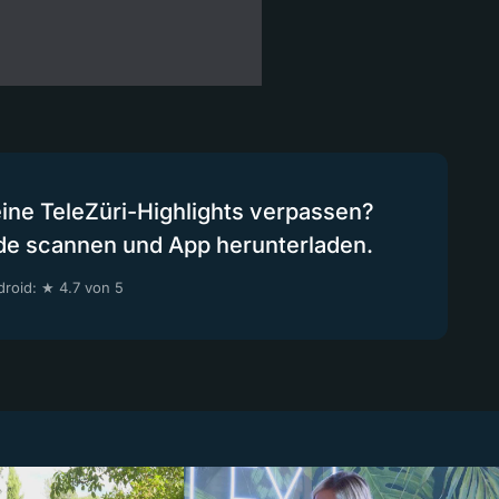
eine TeleZüri-Highlights verpassen?
de scannen und App herunterladen.
roid: ★ 4.7 von 5