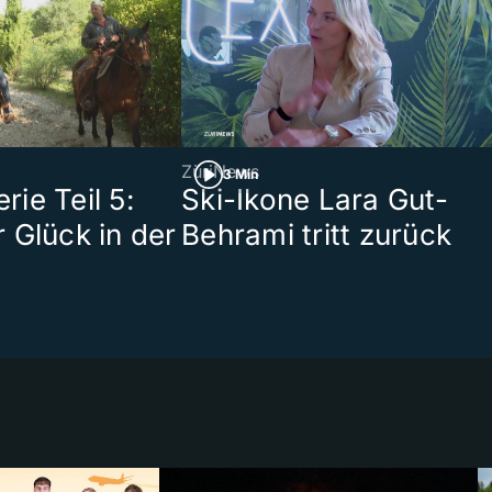
ZüriNews
3 Min
ie Teil 5:
Ski-Ikone Lara Gut-
 Glück in der
Behrami tritt zurück