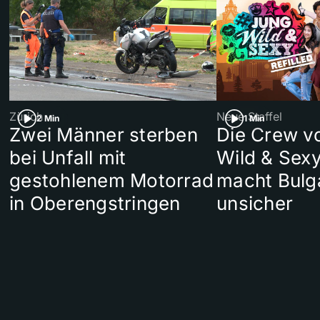
Zürich
Neue Staffel
2 Min
1 Min
Zwei Männer sterben
Die Crew v
bei Unfall mit
Wild & Sexy
gestohlenem Motorrad
macht Bulg
in Oberengstringen
unsicher