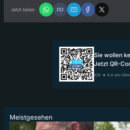
Jetzt teilen
Sie wollen k
Jetzt QR-Co
iOS: ★ 4.4 von 5
And
Meistgesehen