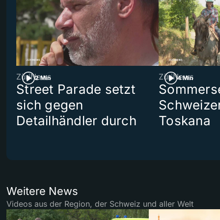
ZüriNews
ZüriNews
2 Min
4 Min
Street Parade setzt
Sommerser
sich gegen
Schweizer
Detailhändler durch
Toskana
Weitere News
Videos aus der Region, der Schweiz und aller Welt