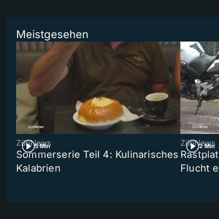
Meistgesehen
ZüriNews
ZüriNews
5 Min
2 Min
Sommerserie Teil 4: Kulinarisches
Rastpla
Kalabrien
Flucht e