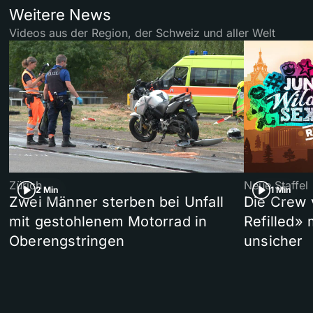
Weitere News
Videos aus der Region, der Schweiz und aller Welt
Zürich
Neue Staffel
2 Min
1 Min
Zwei Männer sterben bei Unfall
Die Crew 
mit gestohlenem Motorrad in
Refilled»
Oberengstringen
unsicher