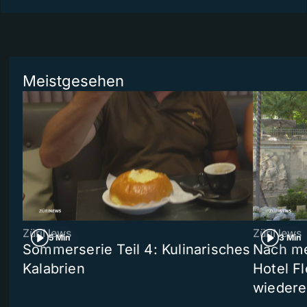
Meistgesehen
ZüriNews
ZüriNews
5 Min
3 Min
Sommerserie Teil 4: Kulinarisches
Nach me
Kalabrien
Hotel Fl
wiedere