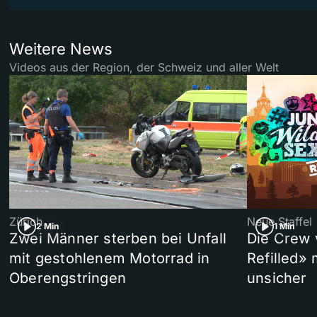
Weitere News
Videos aus der Region, der Schweiz und aller Welt
Zürich
Neue Staffel
2 Min
1 Min
Zwei Männer sterben bei Unfall
Die Crew 
mit gestohlenem Motorrad in
Refilled»
Oberengstringen
unsicher