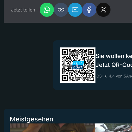
Jetzt teilen
Sie wollen k
Jetzt QR-Co
iOS: ★ 4.4 von 5
And
Meistgesehen