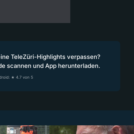
eine TeleZüri-Highlights verpassen?
de scannen und App herunterladen.
roid: ★ 4.7 von 5