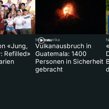
Mittelamerika
N
1 Min
on «Jung,
Vulkanausbruch in
«
: Refilled»
Guatemala: 1400
arien
Personen in Sicherheit
gebracht