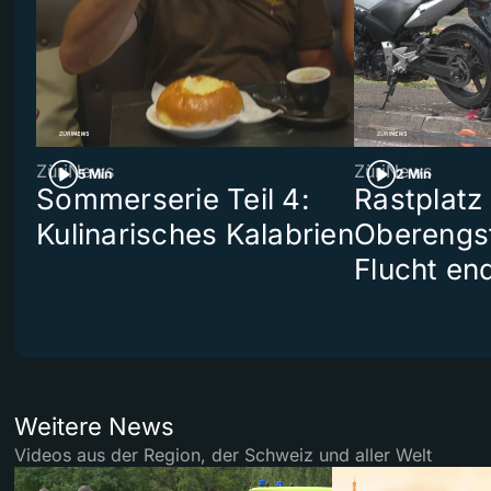
ZüriNews
ZüriNews
5 Min
2 Min
Sommerserie Teil 4:
Rastplatz
Kulinarisches Kalabrien
Oberengst
Flucht end
Weitere News
Videos aus der Region, der Schweiz und aller Welt