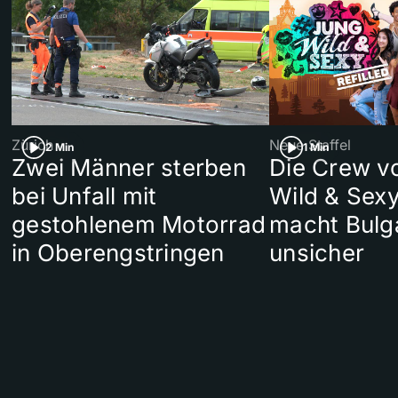
Zürich
Neue Staffel
2 Min
1 Min
Zwei Männer sterben
Die Crew v
bei Unfall mit
Wild & Sexy
gestohlenem Motorrad
macht Bulg
in Oberengstringen
unsicher