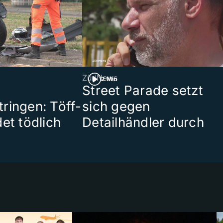
ZüriNews
2 Min
Street Parade setzt
ringen: Töff-
sich gegen
et tödlich
Detailhändler durch