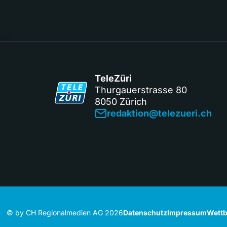
TeleZüri
Thurgauerstrasse 80
8050 Zürich
redaktion@telezueri.ch
© by CH Regionalmedien AG 2026
Datenschutz
Impressum
Wettb