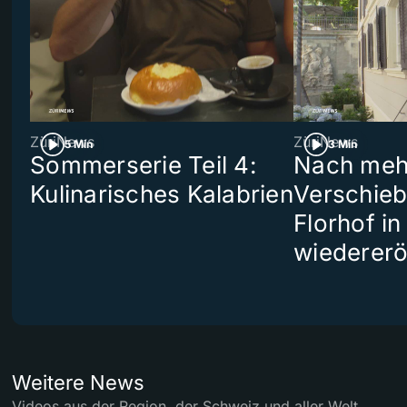
ZüriNews
ZüriNews
5 Min
3 Min
Sommerserie Teil 4:
Nach meh
Kulinarisches Kalabrien
Verschieb
Florhof in
wiedererö
Weitere News
Videos aus der Region, der Schweiz und aller Welt