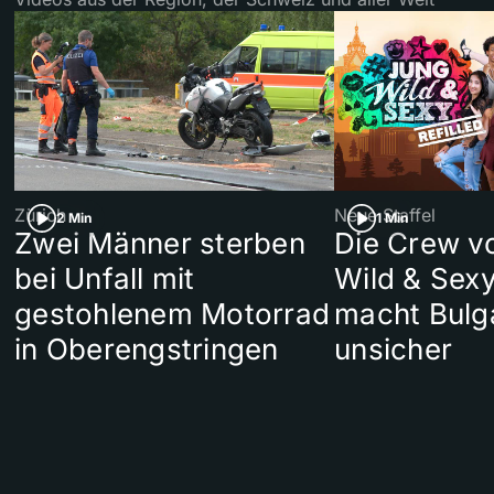
Zürich
Neue Staffel
2 Min
1 Min
Zwei Männer sterben
Die Crew v
bei Unfall mit
Wild & Sexy
gestohlenem Motorrad
macht Bulg
in Oberengstringen
unsicher