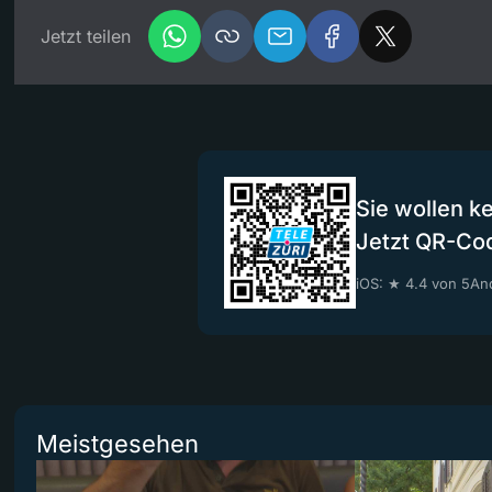
Jetzt teilen
Sie wollen k
Jetzt QR-Co
iOS: ★ 4.4 von 5
And
Meistgesehen