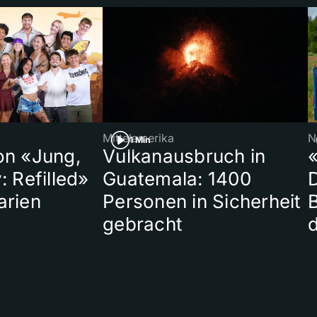
Mittelamerika
N
1 Min
on «Jung,
Vulkanausbruch in
«
: Refilled»
Guatemala: 1400
arien
Personen in Sicherheit
gebracht