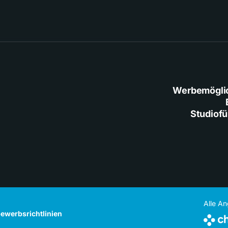
Werbemögli
Studiof
Alle A
ewerbsrichtlinien