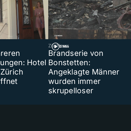
ZüriNews
3 Min
reren
Brandserie von
ungen: Hotel
Bonstetten:
 Zürich
Angeklagte Männer
ffnet
wurden immer
skrupelloser