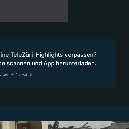
eine TeleZüri-Highlights verpassen?
de scannen und App herunterladen.
roid: ★ 4.7 von 5