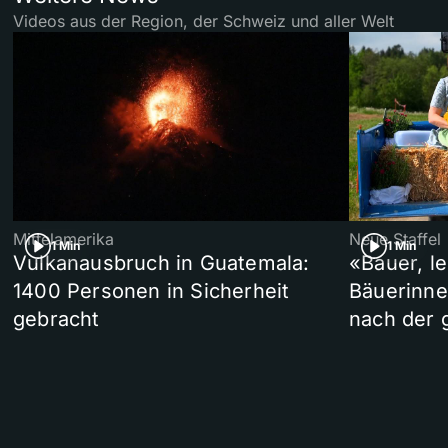
Videos aus der Region, der Schweiz und aller Welt
Mittelamerika
Neue Staffel
1 Min
1 Min
Vulkanausbruch in Guatemala:
«Bauer, l
1400 Personen in Sicherheit
Bäuerinne
gebracht
nach der 