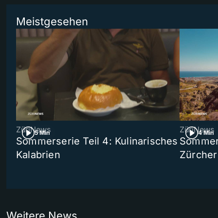
Meistgesehen
ZüriNews
ZüriNews
5 Min
4 Min
Sommerserie Teil 4: Kulinarisches
Sommer-
Kalabrien
Zürcher
Weitere News