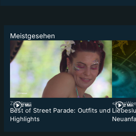
Meistgesehen
ZüriNews
«AstroWe
2 Min
2 Min
Best of Street Parade: Outfits und
Liebeslu
Highlights
Neuanf