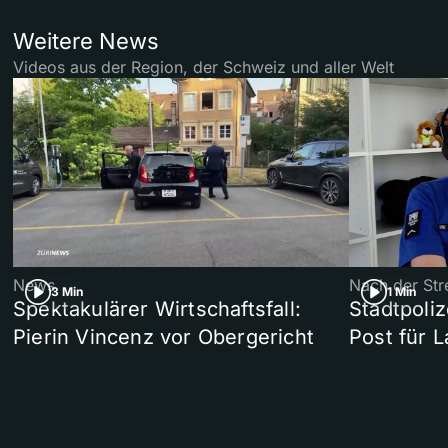
Weitere News
Videos aus der Region, der Schweiz und aller Welt
News
Nach der Str
3 Min
1 Min
Spektakulärer Wirtschaftsfall:
Stadtpoliz
Pierin Vincenz vor Obergericht
Post für 