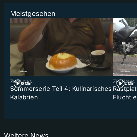
Meistgesehen
ZüriNews
ZüriNews
5 Min
2 Min
Sommerserie Teil 4: Kulinarisches
Rastpla
Kalabrien
Flucht e
Weitere News