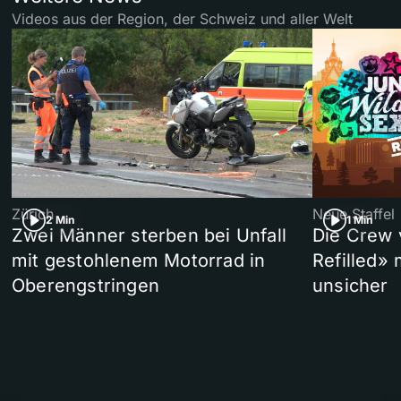
Videos aus der Region, der Schweiz und aller Welt
Zürich
Neue Staffel
2 Min
1 Min
Zwei Männer sterben bei Unfall
Die Crew 
mit gestohlenem Motorrad in
Refilled»
Oberengstringen
unsicher