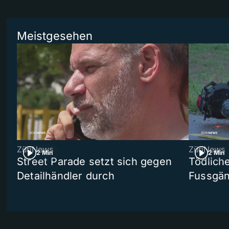
Meistgesehen
ZüriNews
ZüriNews
2 Min
2 Min
Street Parade setzt sich gegen
Tödlich
Detailhändler durch
Fussgän