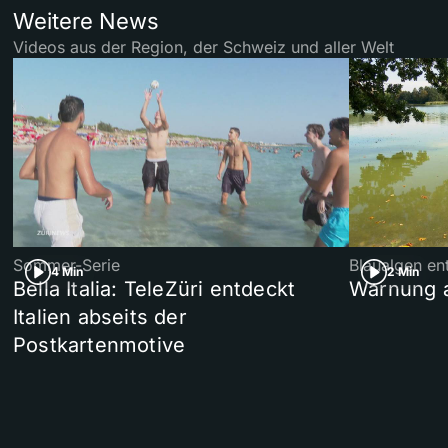
Weitere News
Videos aus der Region, der Schweiz und aller Welt
Sommer-Serie
Blaualgen en
4 Min
2 Min
Bella Italia: TeleZüri entdeckt
Warnung 
Italien abseits der
Postkartenmotive