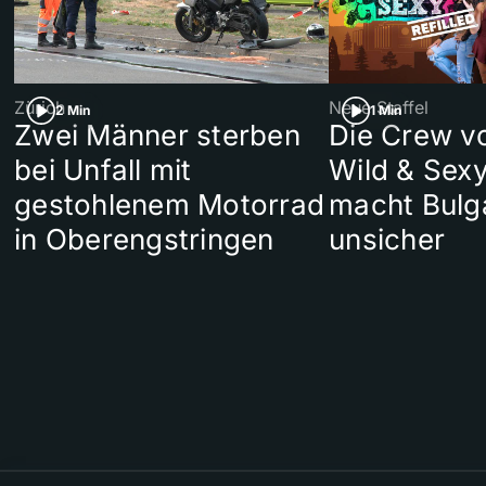
Zürich
Neue Staffel
2 Min
1 Min
Zwei Männer sterben
Die Crew v
bei Unfall mit
Wild & Sexy
gestohlenem Motorrad
macht Bulg
in Oberengstringen
unsicher