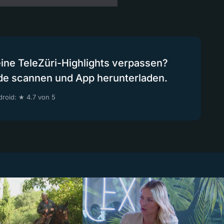
eine TeleZüri-Highlights verpassen?
de scannen und App herunterladen.
roid: ★ 4.7 von 5