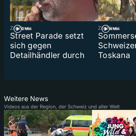
ZüriNews
ZüriNews
2 Min
4 Min
Street Parade setzt
Sommerser
sich gegen
Schweizer
Detailhändler durch
Toskana
Weitere News
Videos aus der Region, der Schweiz und aller Welt