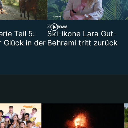
ZüriNews
3 Min
ie Teil 5:
Ski-Ikone Lara Gut-
 Glück in der
Behrami tritt zurück