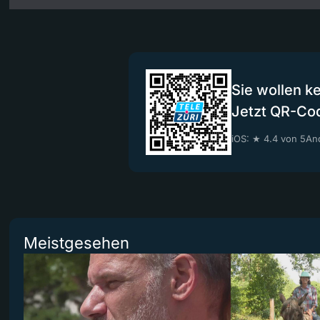
Sie wollen k
Jetzt QR-Co
iOS: ★ 4.4 von 5
And
Meistgesehen