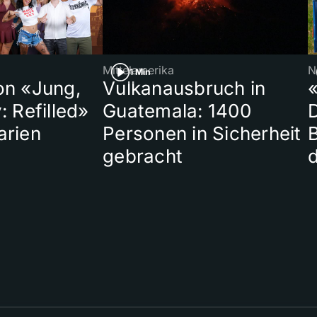
Mittelamerika
N
1 Min
on «Jung,
Vulkanausbruch in
«
: Refilled»
Guatemala: 1400
arien
Personen in Sicherheit
gebracht