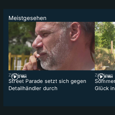
Meistgesehen
ZüriNews
ZüriNews
2 Min
4 Min
Street Parade setzt sich gegen
Sommers
Detailhändler durch
Glück i