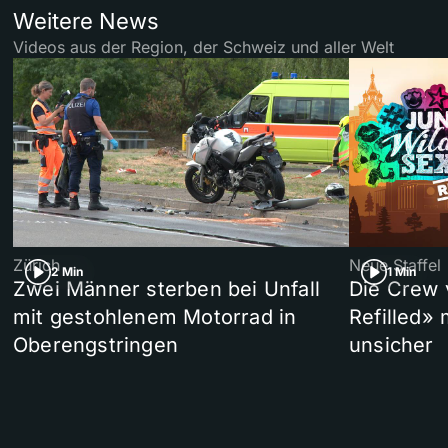
Weitere News
Videos aus der Region, der Schweiz und aller Welt
Zürich
Neue Staffel
2 Min
1 Min
Zwei Männer sterben bei Unfall
Die Crew 
mit gestohlenem Motorrad in
Refilled»
Oberengstringen
unsicher