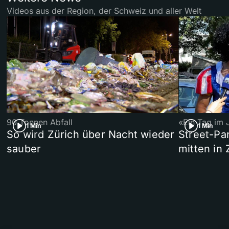
Videos aus der Region, der Schweiz und aller Welt
90 Tonnen Abfall
«Ein Tag im 
1 Min
1 Min
So wird Zürich über Nacht wieder
Street-P
sauber
mitten in 