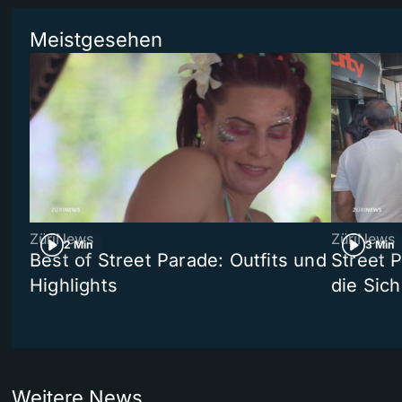
Meistgesehen
ZüriNews
ZüriNews
2 Min
3 Min
Best of Street Parade: Outfits und
Street 
Highlights
die Sich
Weitere News