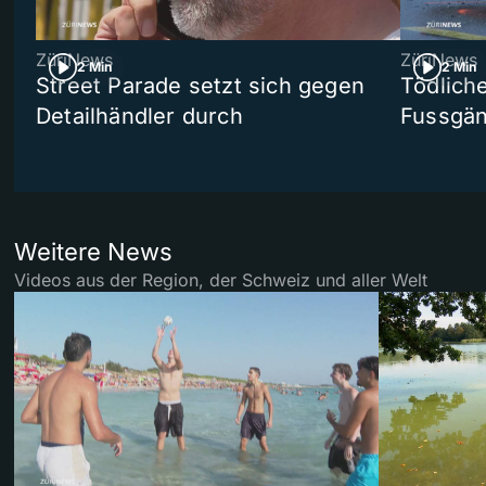
ZüriNews
ZüriNews
2 Min
2 Min
Street Parade setzt sich gegen
Tödlich
Detailhändler durch
Fussgän
Weitere News
Videos aus der Region, der Schweiz und aller Welt