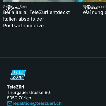
Sommer-Serie
Blaualgen en
4 Min
2 Min
Bella Italia: TeleZüri entdeckt
Warnung 
Italien abseits der
Postkartenmotive
TeleZüri
Thurgauerstrasse 80
8050 Zürich
redaktion@telezueri.ch