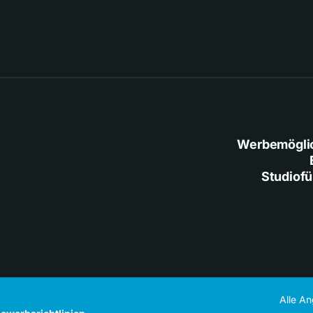
Werbemögli
Studiof
Alle A