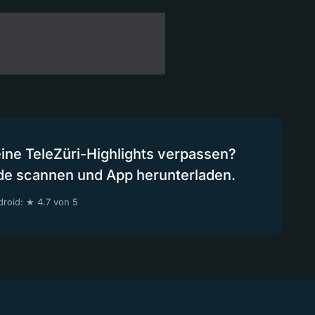
eine TeleZüri-Highlights verpassen?
de scannen und App herunterladen.
roid: ★ 4.7 von 5