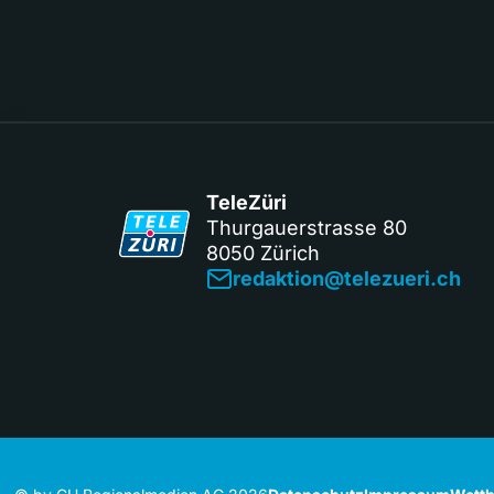
TeleZüri
Thurgauerstrasse 80
8050 Zürich
redaktion@telezueri.ch