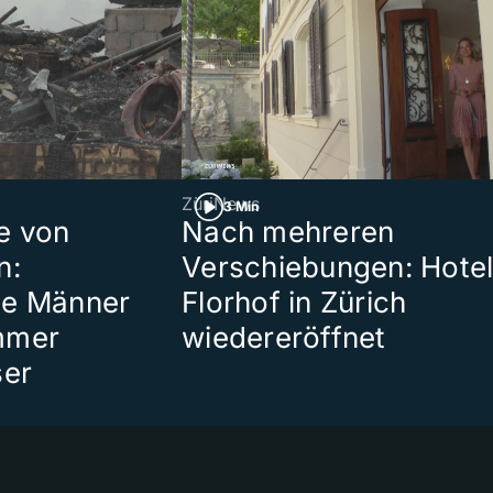
ZüriNews
3 Min
e von
Nach mehreren
n:
Verschiebungen: Hote
te Männer
Florhof in Zürich
mmer
wiedereröffnet
ser