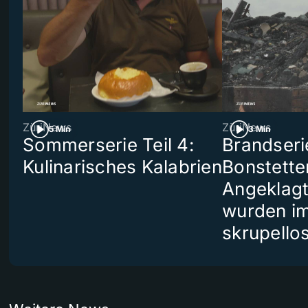
ZüriNews
ZüriNews
5 Min
3 Min
Sommerserie Teil 4:
Brandseri
Kulinarisches Kalabrien
Bonstette
Angeklag
wurden i
skrupello