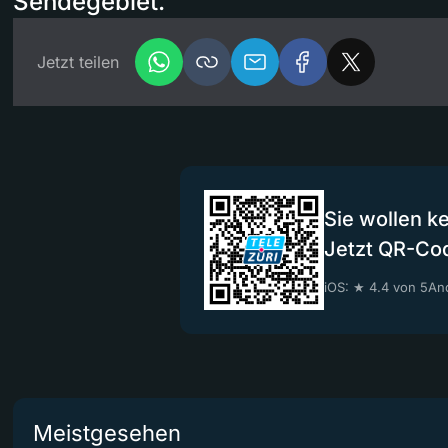
Sendegebiet.
Jetzt teilen
Sie wollen k
Jetzt QR-Co
iOS: ★ 4.4 von 5
And
Meistgesehen