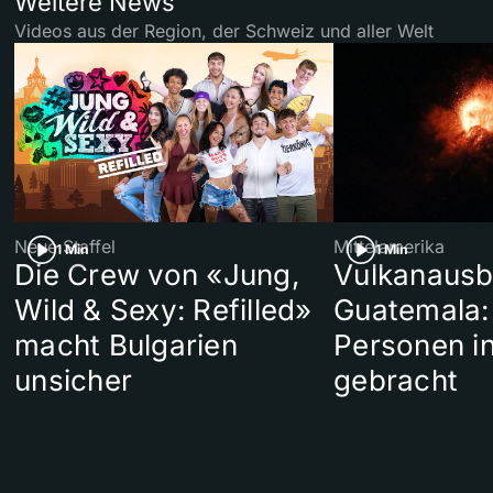
Weitere News
Videos aus der Region, der Schweiz und aller Welt
Neue Staffel
Mittelamerika
1 Min
1 Min
Die Crew von «Jung,
Vulkanausb
Wild & Sexy: Refilled»
Guatemala:
macht Bulgarien
Personen in
unsicher
gebracht