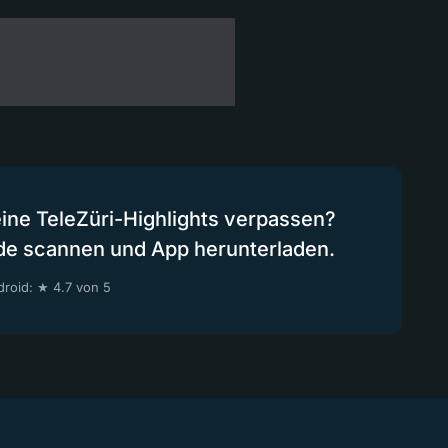
eine TeleZüri-Highlights verpassen?
de scannen und App herunterladen.
roid: ★ 4.7 von 5