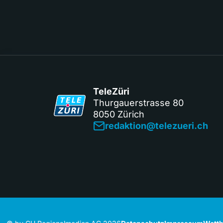
TeleZüri
Thurgauerstrasse 80
8050 Zürich
redaktion@telezueri.ch