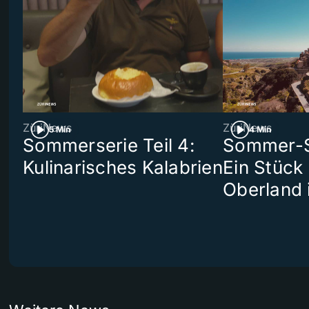
ZüriNews
ZüriNews
5 Min
4 Min
Sommerserie Teil 4:
Sommer-Se
Kulinarisches Kalabrien
Ein Stück
Oberland 