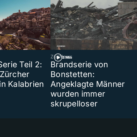
ZüriNews
3 Min
rie Teil 2:
Brandserie von
 Zürcher
Bonstetten:
in Kalabrien
Angeklagte Männer
wurden immer
skrupelloser