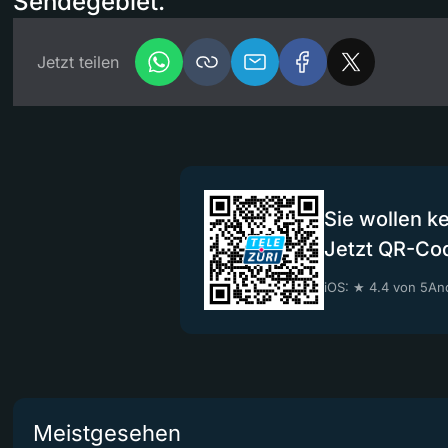
Sendegebiet.
Jetzt teilen
Sie wollen k
Jetzt QR-Co
iOS: ★ 4.4 von 5
And
Meistgesehen