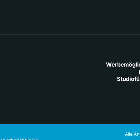
Werbemögli
Studiof
Alle A