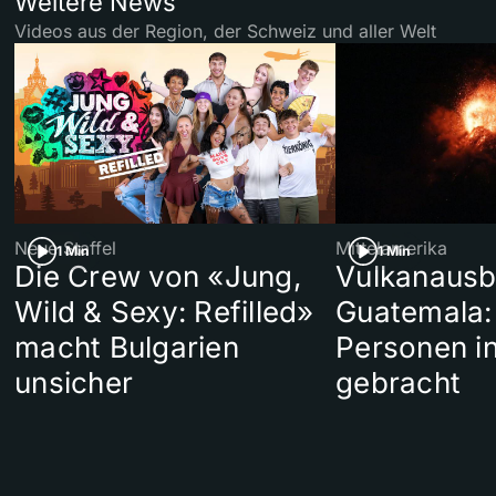
Weitere News
Videos aus der Region, der Schweiz und aller Welt
Neue Staffel
Mittelamerika
1 Min
1 Min
Die Crew von «Jung,
Vulkanausb
Wild & Sexy: Refilled»
Guatemala:
macht Bulgarien
Personen in
unsicher
gebracht