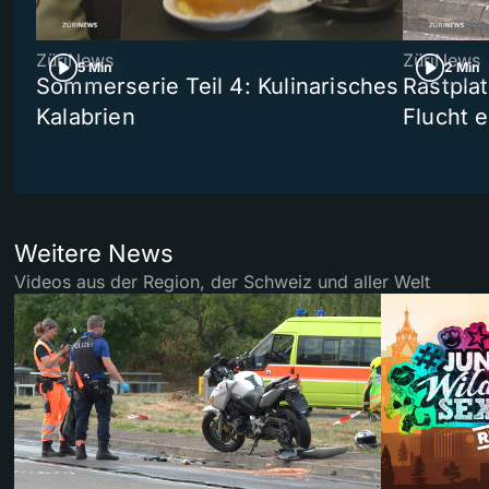
ZüriNews
ZüriNews
5 Min
2 Min
Sommerserie Teil 4: Kulinarisches
Rastpla
Kalabrien
Flucht e
Weitere News
Videos aus der Region, der Schweiz und aller Welt