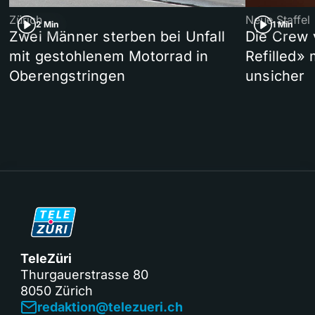
Zürich
Neue Staffel
2 Min
1 Min
Zwei Männer sterben bei Unfall
Die Crew 
mit gestohlenem Motorrad in
Refilled»
Oberengstringen
unsicher
TeleZüri
Thurgauerstrasse 80
8050 Zürich
redaktion@telezueri.ch