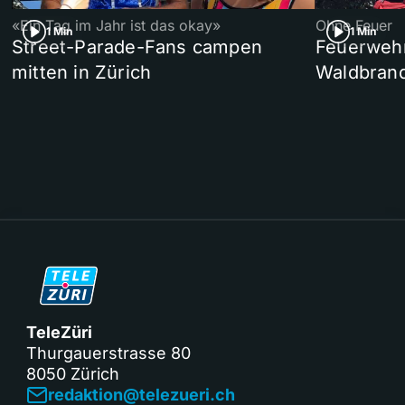
«Ein Tag im Jahr ist das okay»
Ohne Feuer
1 Min
1 Min
Street-Parade-Fans campen
Feuerwehr 
mitten in Zürich
Waldbrand
TeleZüri
Thurgauerstrasse 80
8050 Zürich
redaktion@telezueri.ch