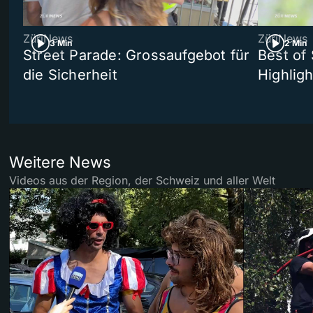
ZüriNews
ZüriNews
3 Min
2 Min
Street Parade: Grossaufgebot für
Best of 
die Sicherheit
Highligh
Weitere News
Videos aus der Region, der Schweiz und aller Welt