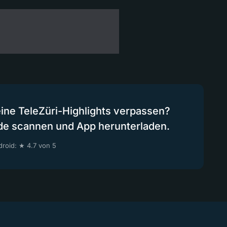
eine TeleZüri-Highlights verpassen?
de scannen und App herunterladen.
roid: ★ 4.7 von 5