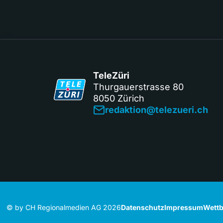
TeleZüri
Thurgauerstrasse 80
8050 Zürich
redaktion@telezueri.ch
© by CH Regionalmedien AG 2026
Datenschutz
Impressum
Wettb