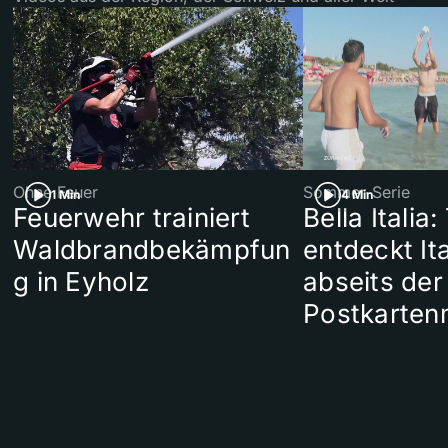
Ohne Feuer
Sommer-Serie
1 Min
4 Min
Feuerwehr trainiert
Bella Italia:
Waldbrandbekämpfun
entdeckt Ita
g in Eyholz
abseits der
Postkarten