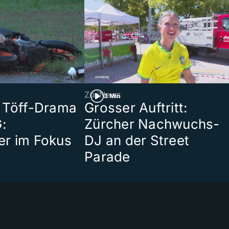
ZüriNews
3 Min
 Töff-Drama
Grosser Auftritt:
:
Zürcher Nachwuchs-
er im Fokus
DJ an der Street
Parade