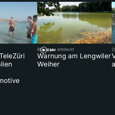
Blaualgen entdeckt
Z
2 Min
 TeleZüri
Warnung am Lengwiler
lien
Weiher
a
motive