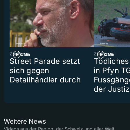
ZüriNews
ZüriNews
2 Min
2 Min
Street Parade setzt
Tödliches
sich gegen
in Pfyn TG
Detailhändler durch
Fussgäng
der Justiz
Weitere News
Videos aus der Region, der Schweiz und aller Welt