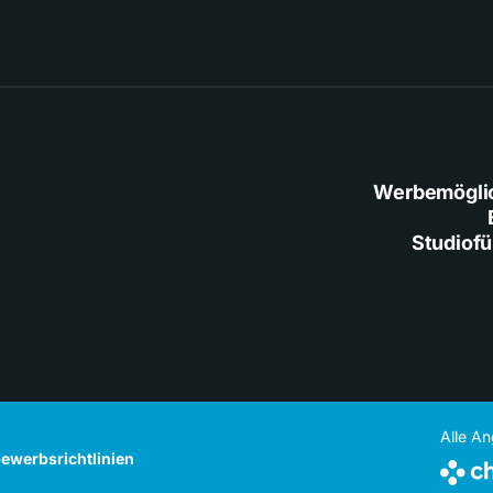
Werbemögli
Studiof
Alle A
ewerbsrichtlinien