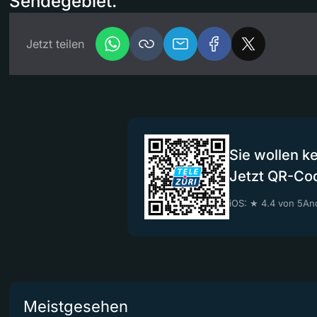
Sendegebiet.
Jetzt teilen
Sie wollen k
Jetzt QR-Co
iOS: ★ 4.4 von 5
And
Meistgesehen