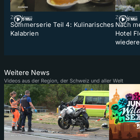
ZüriNews
ZüriNews
5 Min
3 Min
Sommerserie Teil 4: Kulinarisches
Nach me
Kalabrien
Hotel Fl
wiedere
Weitere News
Videos aus der Region, der Schweiz und aller Welt