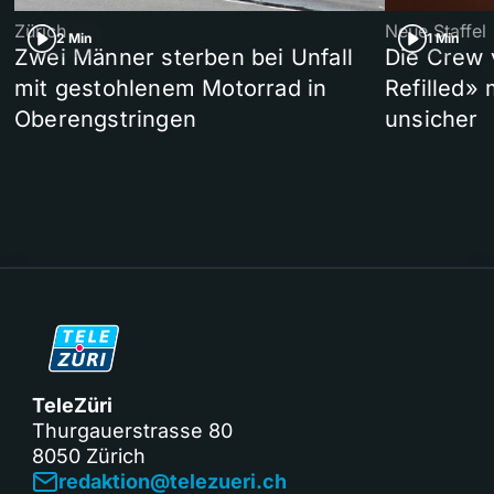
Zürich
Neue Staffel
2 Min
1 Min
Zwei Männer sterben bei Unfall
Die Crew 
mit gestohlenem Motorrad in
Refilled»
Oberengstringen
unsicher
TeleZüri
Thurgauerstrasse 80
8050 Zürich
redaktion@telezueri.ch